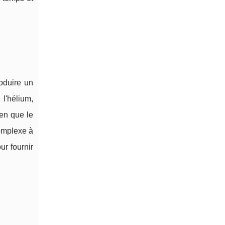
roduire un
l'hélium,
ien que le
complexe à
r fournir