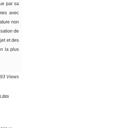
ue par sa
èmes avec
nature non
isation de
jet et des
on la plus
093 Views
n des