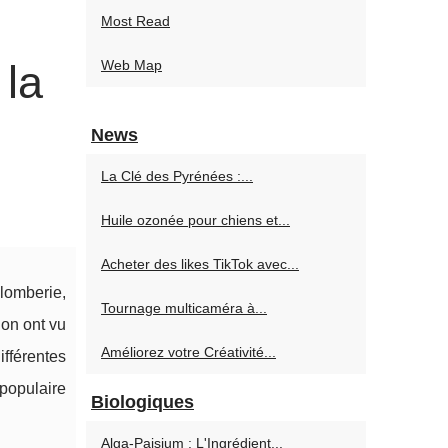
Most Read
 la
Web Map
News
La Clé des Pyrénées :...
Huile ozonée pour chiens et...
Acheter des likes TikTok avec...
lomberie,
Tournage multicaméra à...
ion ont vu
Améliorez votre Créativité...
fférentes
 populaire
Biologiques
Alga-Paisium : L'Ingrédient...