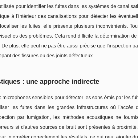
ilisée pour identifier les fuites dans les systèmes de canalisat
que à l'intérieur des canalisations pour détecter les éventuell
caliser les fuites, elle présente plusieurs inconvénients. Tou
visuelles des problèmes. Cela rend difficile la détermination de 
e plus, elle peut ne pas être aussi précise que l'inspection p
ppant des fissures ou des joints défectueux.
iques : une approche indirecte
 microphones sensibles pour détecter les sons émis par les fui
ser les fuites dans les grandes infrastructures où l'accès d
spection par fumigation, les méthodes acoustiques ne fourni
rreurs si d'autres sources de bruit sont présentes à proximité
ur interpréter correctement les résultats, ce qui peut ajouter d