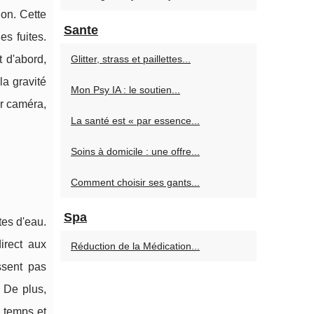
ion. Cette
Sante
es fuites.
t d'abord,
Glitter, strass et paillettes...
la gravité
Mon Psy IA : le soutien...
ar caméra,
La santé est « par essence...
Soins à domicile : une offre...
Comment choisir ses gants...
Spa
tes d'eau.
irect aux
Réduction de la Médication...
ssent pas
. De plus,
u temps et