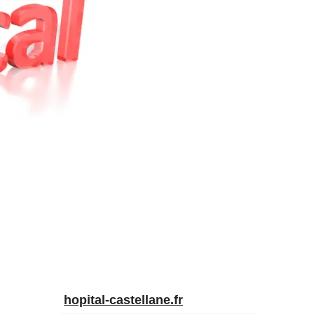
hopital-castellane.fr